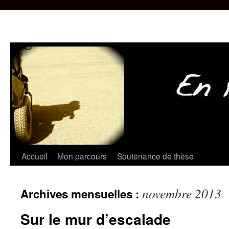
Aller
Accueil
Mon parcours
Soutenance de thèse
au
novembre 2013
Archives mensuelles :
contenu
Sur le mur d’escalade