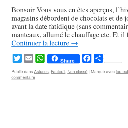
Bonsoir Vous vous en êtes aperçus, l’hi
magasins débordent de chocolats et de j
avant la date fatidique (sans commentaire
manteaux, allumé le chauffage etc. Et il 
Continuer la lecture
→
Twitter
Email
WhatsApp
Facebook
Partag
Share
Publié dans
Astuces
,
Fauteuil
,
Non classé
|
Marqué avec
fauteui
commentaire