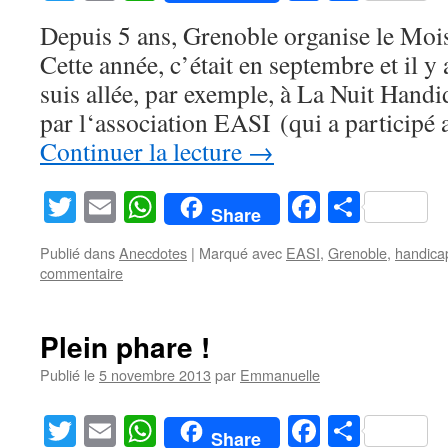
Depuis 5 ans, Grenoble organise le Mois 
Cette année, c’était en septembre et il y
suis allée, par exemple, à La Nuit Hand
par l‘association EASI (qui a particip
Continuer la lecture
→
Twitter
Email
WhatsApp
Facebook
Partag
Share
Publié dans
Anecdotes
|
Marqué avec
EASI
,
Grenoble
,
handica
commentaire
Plein phare !
Publié le
5 novembre 2013
par
Emmanuelle
Twitter
Email
WhatsApp
Facebook
Partag
Share