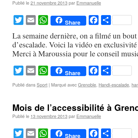
Publié le
21 novembre 2013
par
Emmanuelle
Twitter
Email
WhatsApp
Facebook
Partag
Share
La semaine dernière, on a filmé un bout
d’escalade. Voici la vidéo en exclusivité
Merci à Maroussia pour le conseil musi
Twitter
Email
WhatsApp
Facebook
Partag
Share
Publié dans
Sport
|
Marqué avec
Grenoble
,
Handi-escalade
,
han
Mois de l’accessibilité à Gren
Publié le
13 novembre 2013
par
Emmanuelle
Twitter
Email
WhatsApp
Facebook
Partag
Share