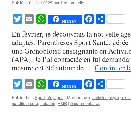
Publié le
6 juillet 2025
par
Emmanuelle
Twitter
Email
WhatsApp
Facebook
Partag
Share
En février, je découvrais la nouvelle age
adaptés, Parenthèses Sport Santé, gér
une Grenobloise enseignante en Activit
(APA). Je l’ai contactée en lui demanda
mesure cet été autour de …
Continuer l
Twitter
Email
WhatsApp
Facebook
Partag
Share
Publié dans
Sport
,
Voyages
|
Marqué avec
activités physiques 
handitourisme
,
natation
,
PMR
|
5 commentaires