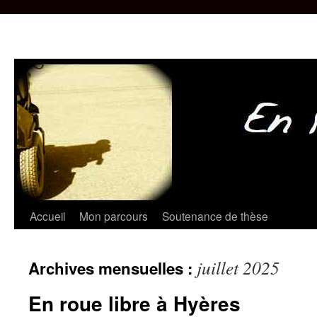
Aller
Accueil
Mon parcours
Soutenance de thèse
au
juillet 2025
Archives mensuelles :
contenu
En roue libre à Hyères