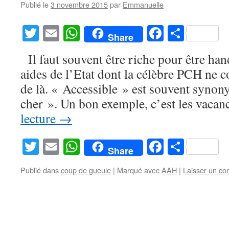
Publié le
3 novembre 2015
par
Emmanuelle
Twitter
Email
WhatsApp
Facebook
Partag
Share
Il faut souvent être riche pour être hand
aides de l’Etat dont la célèbre PCH ne c
de là. « Accessible » est souvent syno
cher ». Un bon exemple, c’est les vaca
lecture
→
Twitter
Email
WhatsApp
Facebook
Partag
Share
Publié dans
coup de gueule
|
Marqué avec
AAH
|
Laisser un c