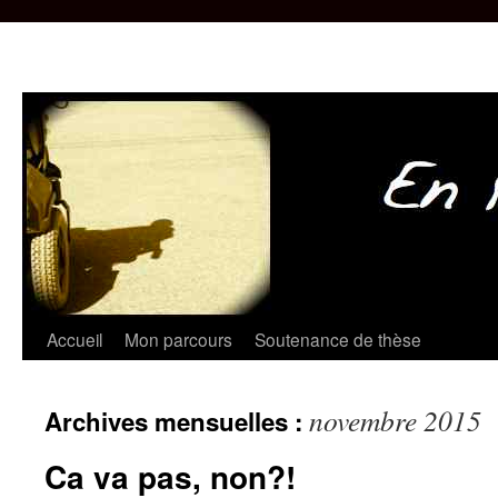
Aller
Accueil
Mon parcours
Soutenance de thèse
au
novembre 2015
Archives mensuelles :
contenu
Ca va pas, non?!