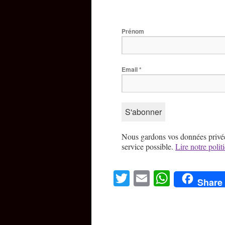
Prénom
Email
*
Nous gardons vos données privées 
service possible.
Lire notre polit
Twitter
Email
WhatsA
Share