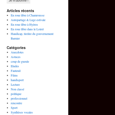
Articles récents
En roue libre à Chamrousse
Autopartage & Luge estivale
En roue libre à Hyères
En roue libre dans le Loiret
Handicap, tirelire du gouvernement
Barnier
Catégories
Anecdotes
Astuces
coup de gueule
Etudes
Fauteuil
Films
handisport
Lecture
Non classé
politique
professionnel
rencontre
Sport
Synthèses vocales