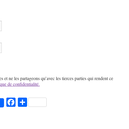
et ne les partageons qu’avec les tierces parties qui rendent ce
ique de confidentialité.
pp
Facebook
Partager