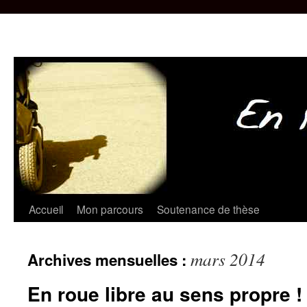
Aller
Accueil
Mon parcours
Soutenance de thèse
au
mars 2014
Archives mensuelles :
contenu
En roue libre au sens propre !