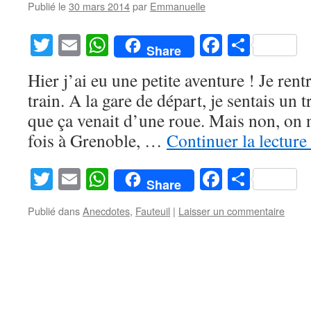
Publié le
30 mars 2014
par
Emmanuelle
Twitter
Email
WhatsApp
Facebook
Partag
Share
Hier j’ai eu une petite aventure ! Je ren
train. A la gare de départ, je sentais un t
que ça venait d’une roue. Mais non, on
fois à Grenoble, …
Continuer la lecture
Twitter
Email
WhatsApp
Facebook
Partag
Share
Publié dans
Anecdotes
,
Fauteuil
|
Laisser un commentaire