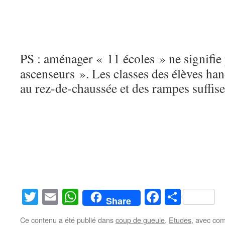
PS : aménager « 11 écoles » ne signifie
ascenseurs ». Les classes des élèves ha
au rez-de-chaussée et des rampes suffise
Twitter
Email
WhatsApp
Facebook
Partag
Share
Ce contenu a été publié dans
coup de gueule
,
Etudes
, avec co