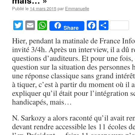
mais… »
Publié le
14 mars 2015
par
Emmanuelle
Twitter
Email
WhatsApp
Facebook
Partag
Share
Hier, pendant la matinale de France Info
invité 3/4h. Après un interview, il a dû 
questions d’auditeurs. Et pour une fois,
question sur la situation des personnes 
une réponse classique sans grand intérê
à tiquer, c’est à partir du moment où il
expliquer qu’il était pour l’intégration s
handicapés, mais…
N. Sarkozy a alors raconté qu’il avait r
devant rendre accessible les 11 écoles 