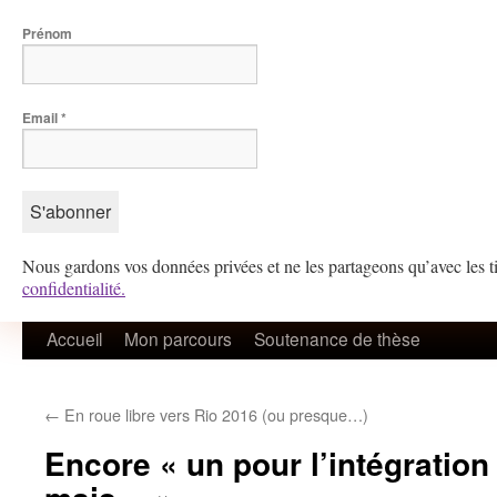
Prénom
Email
*
Nous gardons vos données privées et ne les partageons qu’avec les ti
confidentialité.
Aller
Accueil
Mon parcours
Soutenance de thèse
au
←
En roue libre vers Rio 2016 (ou presque…)
contenu
Encore « un pour l’intégration