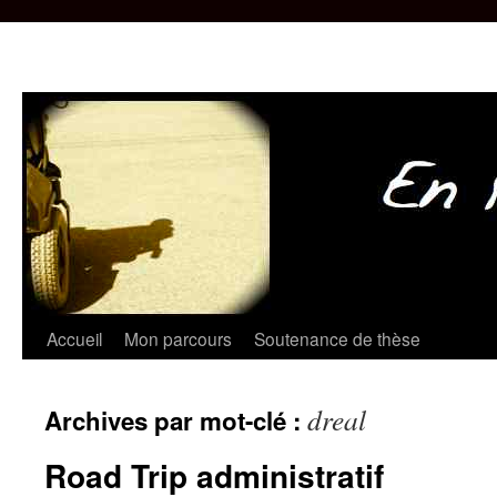
Aller
Accueil
Mon parcours
Soutenance de thèse
au
dreal
Archives par mot-clé :
contenu
Road Trip administratif