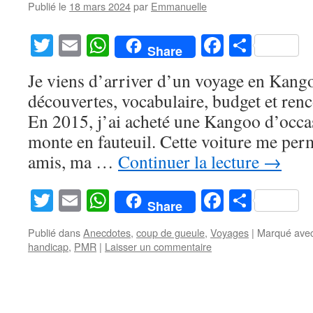
Publié le
18 mars 2024
par
Emmanuelle
Twitter
Email
WhatsApp
Facebook
Partag
Share
Je viens d’arriver d’un voyage en Kan
découvertes, vocabulaire, budget et renc
En 2015, j’ai acheté une Kangoo d’occas
monte en fauteuil. Cette voiture me per
amis, ma …
Continuer la lecture
→
Twitter
Email
WhatsApp
Facebook
Partag
Share
Publié dans
Anecdotes
,
coup de gueule
,
Voyages
|
Marqué ave
handicap
,
PMR
|
Laisser un commentaire