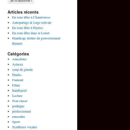
Articles récents
En roue libre à Chamrousse
Autopartage & Luge estivale
En roue libre à Hyères
En roue libre dans le Loiret
Handicap, tirelire du gouvernement
Barnier
Catégories
Anecdotes
Astuces
coup de gueule
Etudes
Fauteuil
Films
handisport
Lecture
Non classé
politique
professionnel
rencontre
Sport
Synthèses vocales