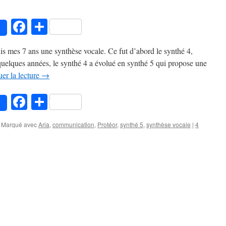
pp
Facebook
Partager
uis mes 7 ans une synthèse vocale. Ce fut d’abord le synthé 4,
uelques années, le synthé 4 a évolué en synthé 5 qui propose une
er la lecture
→
pp
Facebook
Partager
Marqué avec
Aria
,
communication
,
Protéor
,
synthé 5
,
synthèse vocale
|
4