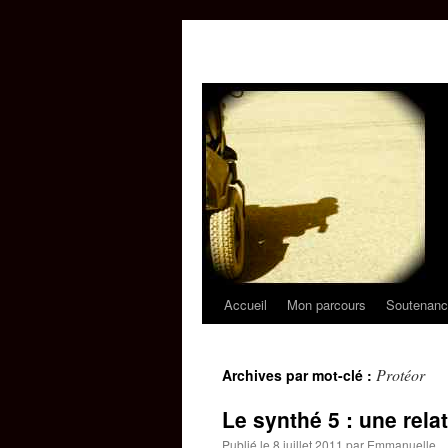
Accueil
Mon parcours
Soutenanc
Aller
au
Protéor
Archives par mot-clé :
contenu
Le synthé 5 : une relat
Publié le
8 juillet 2011
par
Emmanuelle