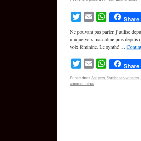
Twitter
Email
WhatsA
Share
Ne pouvant pas parler, j’utilise dep
unique voix masculine puis depuis q
voix féminine. Le synthé …
Continu
Twitter
Email
WhatsA
Share
Publié dans
Astuces
,
Synthèses vocales
|
commentaires