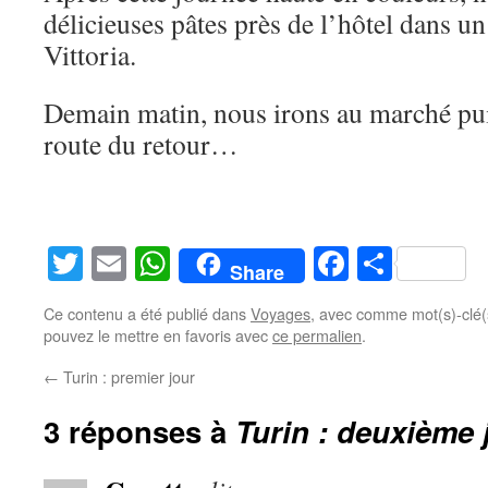
délicieuses pâtes près de l’hôtel dans 
Vittoria.
Demain matin, nous irons au marché pui
route du retour…
Twitter
Email
WhatsApp
Facebook
Partag
Share
Ce contenu a été publié dans
Voyages
, avec comme mot(s)-clé
pouvez le mettre en favoris avec
ce permalien
.
←
Turin : premier jour
3 réponses à
Turin : deuxième 