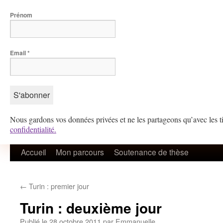
Prénom
Email
*
Nous gardons vos données privées et ne les partageons qu’avec les ti
confidentialité.
Aller
Accueil
Mon parcours
Soutenance de thèse
au
←
Turin : premier jour
contenu
Turin : deuxième jour
Publié le
28 octobre 2011
par
Emmanuelle