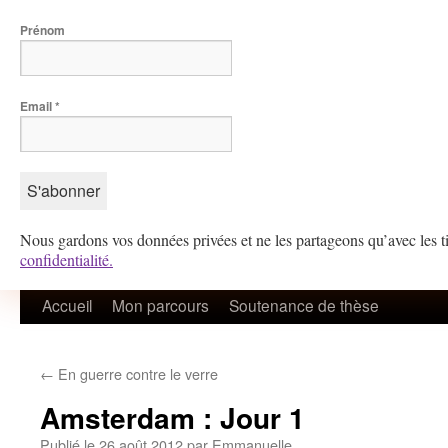
Prénom
Email
*
Nous gardons vos données privées et ne les partageons qu’avec les ti
confidentialité.
Aller
Accueil
Mon parcours
Soutenance de thèse
au
←
En guerre contre le verre
contenu
Amsterdam : Jour 1
Publié le
26 août 2012
par
Emmanuelle