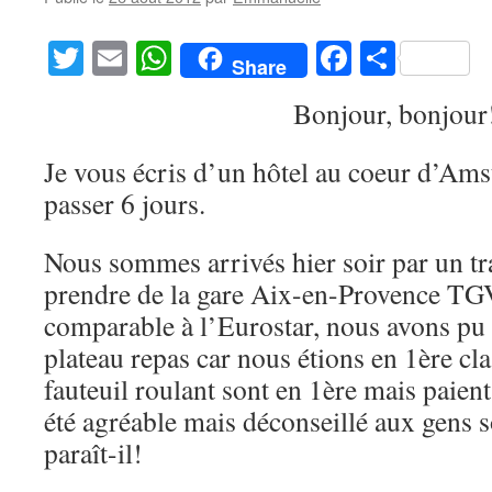
Twitter
Email
WhatsApp
Facebook
Partag
Share
Bonjour, bonjour
Je vous écris d’un hôtel au coeur d’Ams
passer 6 jours.
Nous sommes arrivés hier soir par un tr
prendre de la gare Aix-en-Provence TGV.
comparable à l’Eurostar, nous avons pu
plateau repas car nous étions en 1ère cl
fauteuil roulant sont en 1ère mais paien
été agréable mais déconseillé aux gens 
paraît-il!