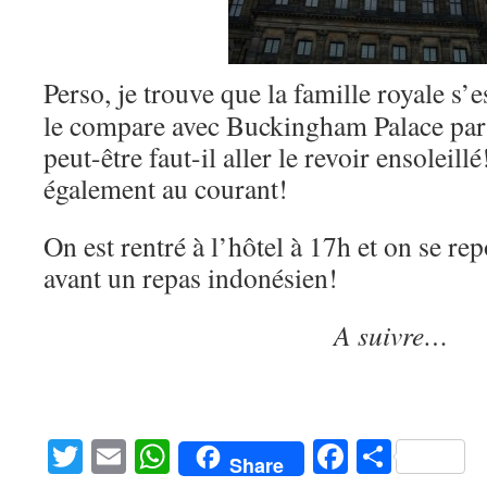
Perso, je trouve que la famille royale s’e
le compare avec Buckingham Palace par
peut-être faut-il aller le revoir ensoleill
également au courant!
On est rentré à l’hôtel à 17h et on se rep
avant un repas indonésien!
A suivre…
Twitter
Email
WhatsApp
Facebook
Partag
Share