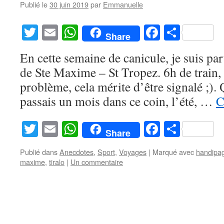
Publié le
30 juin 2019
par
Emmanuelle
Twitter
Email
WhatsApp
Facebook
Partag
Share
En cette semaine de canicule, je suis par
de Ste Maxime – St Tropez. 6h de train,
problème, cela mérite d’être signalé ;). Q
passais un mois dans ce coin, l’été, …
C
Twitter
Email
WhatsApp
Facebook
Partag
Share
Publié dans
Anecdotes
,
Sport
,
Voyages
|
Marqué avec
handipa
maxime
,
tiralo
|
Un commentaire