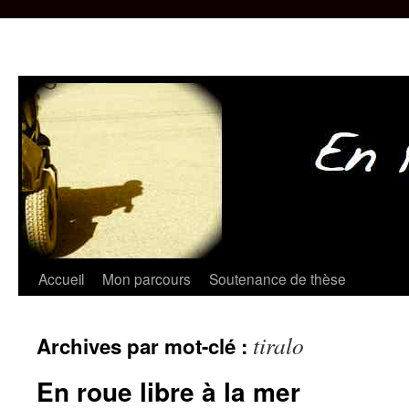
Aller
Accueil
Mon parcours
Soutenance de thèse
au
tiralo
Archives par mot-clé :
contenu
En roue libre à la mer