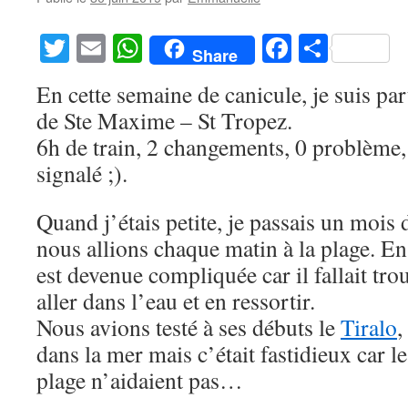
Twitter
Email
WhatsApp
Facebook
Partag
Share
En cette semaine de canicule, je suis par
de Ste Maxime – St Tropez.
6h de train, 2 changements, 0 problème, 
signalé ;).
Quand j’étais petite, je passais un mois d
nous allions chaque matin à la plage. En
est devenue compliquée car il fallait t
aller dans l’eau et en ressortir.
Nous avions testé à ses débuts le
Tiralo
,
dans la mer mais c’était fastidieux car l
plage n’aidaient pas…