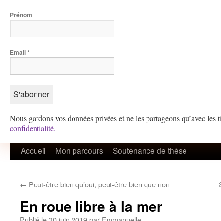
Prénom
Email
*
Nous gardons vos données privées et ne les partageons qu’avec les ti
confidentialité.
Aller
Accueil
Mon parcours
Soutenance de thèse
au
←
Peut-être bien qu’oui, peut-être bien que non
contenu
En roue libre à la mer
Publié le
30 juin 2019
par
Emmanuelle