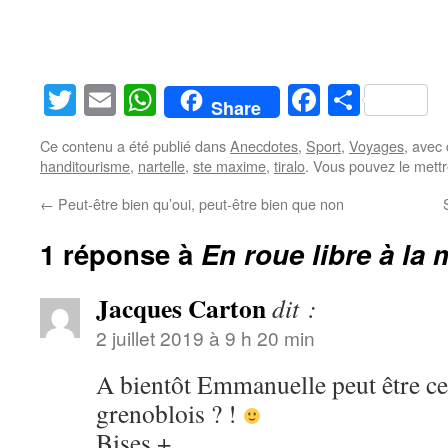
Twitter
Email
WhatsApp
Facebook
Partag
Share
Ce contenu a été publié dans
Anecdotes
,
Sport
,
Voyages
, avec
handitourisme
,
nartelle
,
ste maxime
,
tiralo
. Vous pouvez le mett
←
Peut-être bien qu’oui, peut-être bien que non
1 réponse à
En roue libre à la 
Jacques Carton
dit :
2 juillet 2019 à 9 h 20 min
A bientôt Emmanuelle peut être cet 
grenoblois ? !
Bises +