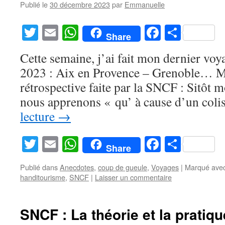
Publié le
30 décembre 2023
par
Emmanuelle
Twitter
Email
WhatsApp
Facebook
Partag
Share
Cette semaine, j’ai fait mon dernier vo
2023 : Aix en Provence – Grenoble… Mon
rétrospective faite par la SNCF : Sitôt m
nous apprenons « qu’ à cause d’un col
lecture
→
Twitter
Email
WhatsApp
Facebook
Partag
Share
Publié dans
Anecdotes
,
coup de gueule
,
Voyages
|
Marqué ave
handitourisme
,
SNCF
|
Laisser un commentaire
SNCF : La théorie et la pratiqu