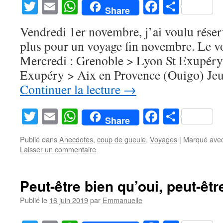
Twitter
Email
WhatsApp
Facebook
Partag
Share
Vendredi 1er novembre, j’ai voulu réserv
plus pour un voyage fin novembre. Le vo
Mercredi : Grenoble > Lyon St Exupér
Exupéry > Aix en Provence (Ouigo) Jeu
Continuer la lecture
→
Twitter
Email
WhatsApp
Facebook
Partag
Share
Publié dans
Anecdotes
,
coup de gueule
,
Voyages
|
Marqué ave
Laisser un commentaire
Peut-être bien qu’oui, peut-êt
Publié le
16 juin 2019
par
Emmanuelle