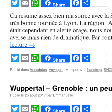
Twitter
Email
WhatsApp
Facebook
Partag
Share
Ca résume assez bien ma soirée avec la 
très bonne journée à Lyon. La région
était cependant en alerte orage, nous n
averse mais rien de dramatique. Par con
lecture
→
Twitter
Email
WhatsApp
Facebook
Partag
Share
Publié dans
Anecdotes
,
Voyages
|
Marqué avec
handicap
,
SNC
Wuppertal – Grenoble : un peu
Publié le
25 août 2017
par
Emmanuelle
Twitter
Email
WhatsApp
Facebook
Partag
Share