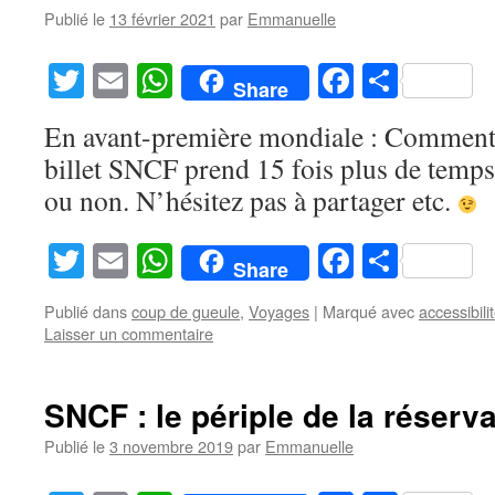
Publié le
13 février 2021
par
Emmanuelle
Twitter
Email
WhatsApp
Facebook
Partag
Share
En avant-première mondiale : Comment 
billet SNCF prend 15 fois plus de temps 
ou non. N’hésitez pas à partager etc.
Twitter
Email
WhatsApp
Facebook
Partag
Share
Publié dans
coup de gueule
,
Voyages
|
Marqué avec
accessibili
Laisser un commentaire
SNCF : le périple de la réserv
Publié le
3 novembre 2019
par
Emmanuelle