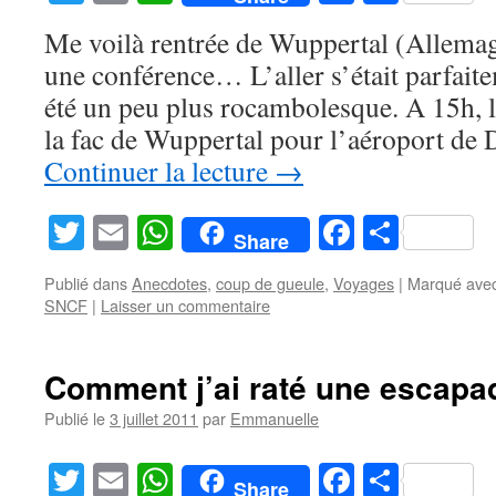
Me voilà rentrée de Wuppertal (Allemagn
une conférence… L’aller s’était parfaite
été un peu plus rocambolesque. A 15h, le
la fac de Wuppertal pour l’aéroport de
Continuer la lecture
→
Twitter
Email
WhatsApp
Facebook
Partag
Share
Publié dans
Anecdotes
,
coup de gueule
,
Voyages
|
Marqué ave
SNCF
|
Laisser un commentaire
Comment j’ai raté une escapad
Publié le
3 juillet 2011
par
Emmanuelle
Twitter
Email
WhatsApp
Facebook
Partag
Share