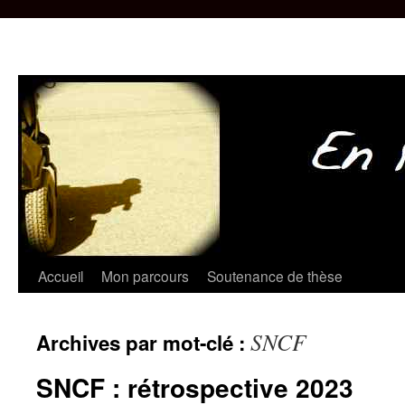
Aller
Accueil
Mon parcours
Soutenance de thèse
au
SNCF
Archives par mot-clé :
contenu
SNCF : rétrospective 2023