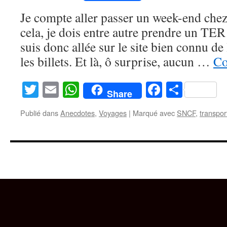
Je compte aller passer un week-end chez
cela, je dois entre autre prendre un TE
suis donc allée sur le site bien connu d
les billets. Et là, ô surprise, aucun …
Co
Twitter
Email
WhatsApp
Facebook
Partag
Share
Publié dans
Anecdotes
,
Voyages
|
Marqué avec
SNCF
,
transpor