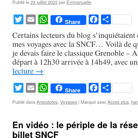
Publié le
23 juillet 2023
par
Emmanuelle
Twitter
Email
WhatsApp
Facebook
Partag
Share
Certains lecteurs du blog s’inquiétaient
mes voyages avec la SNCF… Voilà de quo
je devais faire le classique Grenoble –
départ à 12h30 arrivée à 14h49, avec 
lecture
→
Twitter
Email
WhatsApp
Facebook
Partag
Share
Publié dans
Anecdotes
,
Voyages
|
Marqué avec
Acces plus
,
han
En vidéo : le périple de la rés
billet SNCF