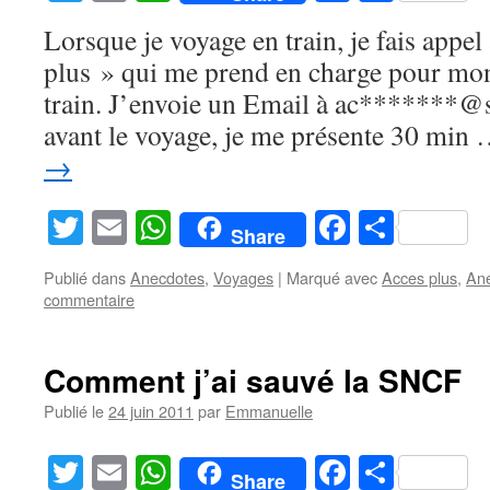
Lorsque je voyage en train, je fais appe
plus » qui me prend en charge pour mon
train. J’envoie un Email à ac*******@s
avant le voyage, je me présente 30 min
→
Twitter
Email
WhatsApp
Facebook
Partag
Share
Publié dans
Anecdotes
,
Voyages
|
Marqué avec
Acces plus
,
An
commentaire
Comment j’ai sauvé la SNCF
Publié le
24 juin 2011
par
Emmanuelle
Twitter
Email
WhatsApp
Facebook
Partag
Share